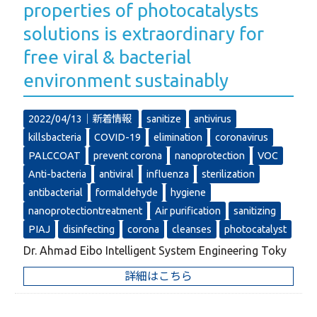
properties of photocatalysts
solutions is extraordinary for
free viral & bacterial
environment sustainably
2022/04/13｜
新着情報
sanitize
antivirus
killsbacteria
COVID-19
elimination
coronavirus
PALCCOAT
prevent corona
nanoprotection
VOC
Anti-bacteria
antiviral
influenza
sterilization
antibacterial
formaldehyde
hygiene
nanoprotectiontreatment
Air purification
sanitizing
PIAJ
disinfecting
corona
cleanses
photocatalyst
Dr. Ahmad Eibo Intelligent System Engineering Toky
詳細はこちら