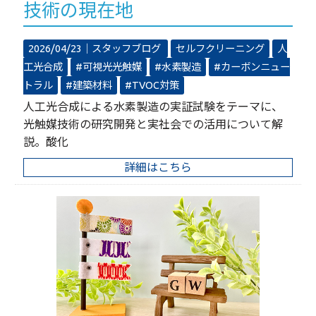
技術の現在地
2026/04/23｜
スタッフブログ
セルフクリーニング
人
工光合成
#可視光光触媒
#水素製造
#カーボンニュー
トラル
#建築材料
#TVOC対策
人工光合成による水素製造の実証試験をテーマに、
光触媒技術の研究開発と実社会での活用について解
説。酸化
詳細はこちら