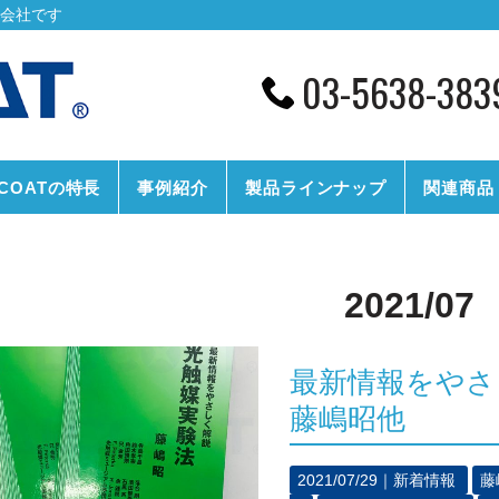
の会社です
03-5638-383
CCOATの特長
事例紹介
製品ラインナップ
関連商品
2021/07
最新情報をやさ
藤嶋昭他
2021/07/29｜
新着情報
藤