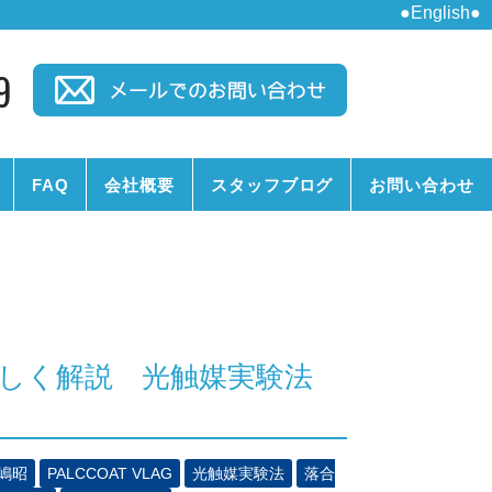
●English●
9
FAQ
会社概要
スタッフブログ
お問い合わせ
しく解説 光触媒実験法
嶋昭
PALCCOAT VLAG
光触媒実験法
落合