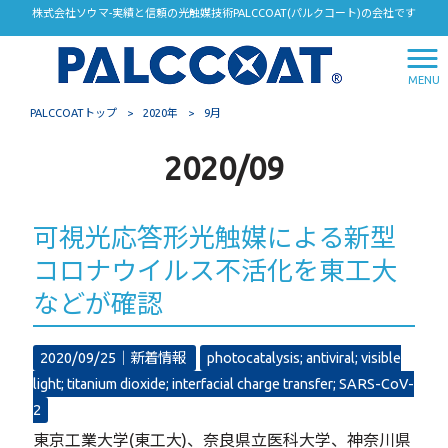
株式会社ソウマ-実績と信頼の光触媒技術PALCCOAT(パルクコート)の会社です
MENU
PALCCOATトップ
>
2020年
>
9月
2020/09
可視光応答形光触媒による新型
コロナウイルス不活化を東工大
などが確認
2020/09/25｜
新着情報
photocatalysis; antiviral; visible
light; titanium dioxide; interfacial charge transfer; SARS-CoV-
2
東京工業大学(東工大)、奈良県立医科大学、神奈川県