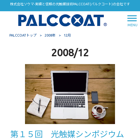
株式会社ソウマ-実績と信頼の光触媒技術PALCCOAT(パルクコート)の会社です
MENU
PALCCOATトップ
>
2008年
>
12月
2008/12
第１５回 光触媒シンポジウム