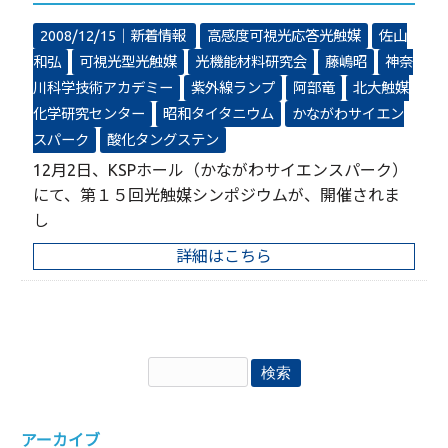
2008/12/15｜
新着情報
高感度可視光応答光触媒
佐山
和弘
可視光型光触媒
光機能材料研究会
藤嶋昭
神奈
川科学技術アカデミー
紫外線ランプ
阿部竜
北大触媒
化学研究センター
昭和タイタニウム
かながわサイエン
スパーク
酸化タングステン
12月2日、KSPホール（かながわサイエンスパーク）
にて、第１５回光触媒シンポジウムが、開催されま
し
詳細はこちら
アーカイブ