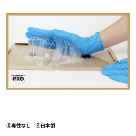
③毒性なし ④日本製