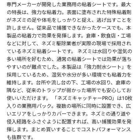
専門メーカーが開発した業務用の粘着シートです。最大
の特長は、強力な粘着力。表面に塗布された特殊粘着剤
がネズミの足や体毛をしっかりと捉え、逃げ出すことを
許しません。従来品で捕獲できなかったケースでも、本
製品の粘着力で効果を発揮します。倉庫・飲食店・工場
などに対して、ネズミ駆除業者が実際の現場で採用され
ているネズミ粘着シートです。 ネズミは水回りや湿気の
多い場所を好むため、通常の粘着シートでは効果が落ち
やすいのが難点でした。本製品は「強力耐水シート」を
採用しているため、湿気や水分が多い環境でも粘着力を
維持します。台所や流し台の下、工場の水回り、倉庫の
隅など、従来のトラップが弱かった場所でも安心してお
使いいただけます。 「ネズミキャッチャーPRO」は10枚
入りの業務用パック。複数の場所に同時に設置でき、広
いエリアをしっかりカバーできます。ネズミの通り道や
侵入経路をふさぐように配置すれば、高い捕獲効果を発
揮します。まとめ買いすることでコストパフォーマンス
も抜群です。